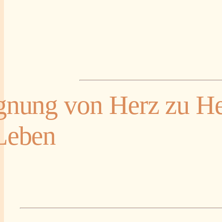
gnung
von Herz zu H
Leben